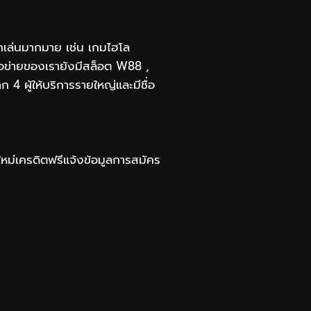
กเล่นมากมาย เช่น เกมไฮโล
อข่ายของเรายังมีสล็อต W88 ,
4 ผู้ให้บริการรายใหญ่และมีชื่อ
ใหม่เครดิตฟรีแจ้งข้อมูลการสมัคร