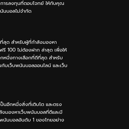
่งการลงทุนที่ตอบโจทย์ ให้กับคุณ
บพนันบอลไม่จำกัด
สุด สำหรับผู้ที่กำลังมองหา
ี 100 ไม่ต้องฝาก ล่าสุด เพื่อให้
กหนึ่งทางเลือกที่ดีที่สุด สำหรับ
ันกับเว็บพนันบอลออนไลน์ และเว็บ
อีกหนึ่งสิ่งที่เติบโต และตรง
งมองหาเว็บพนันบอลที่ดีและมี
็บพนันบอลอันดับ 1 ของไทยอย่าง