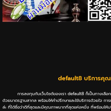
default8 บริการคุณ
การลงทุนกับเว็บไซต์ของเรา default8 ก็เป็นทางเลือกที่ดีอ
ด้วยมาตรฐานสากล พร้อมให้คำปรึกษาและใช้บริการด้วยใจ การเ
ล่ะ ที่ได้ชื่อว่าดีที่สุดและมีคุณภาพมากที่สุดแห่งหนึ่ง ที่พร้อ