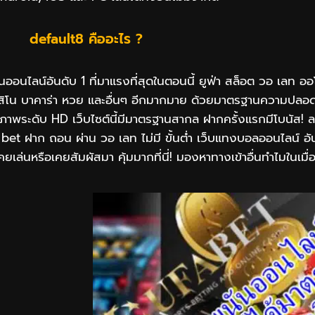
default8 คืออะไร ?
ลน์อันดับ 1 ที่มาแรงที่สุดในตอนนี้ ยูฟ่า สล็อต วอ เลท อ
าสิโน บาคาร่า หวย และอื่นๆ อีกมากมาย ด้วยมาตรฐานความปลอดภ
ภาพระดับ HD เว็บไซต์นี้มีมาตรฐานสากล ฝากครั้งแรกมีโบนัส! ลง
fa bet ฝาก ถอน ผ่าน วอ เลท ไม่มี ขั้นต่ํา เว็บแทงบอลออนไลน์ 
คยเล่นหรือเคยสัมผัสมา คุ้มมากที่นี่! มองหาทางเข้าอื่นทำไมในเมื่อม