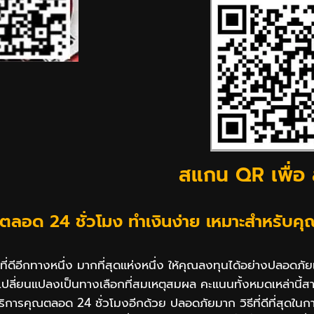
สแกน QR เพื่อ สม
ตลอด 24 ชั่วโมง ทำเงินง่าย เหมาะสำหรับคุ
ีกทางหนึ่ง มากที่สุดแห่งหนึ่ง ให้คุณลงทุนได้อย่างปลอดภัยแล
ปลี่ยนแปลงเป็นทางเลือกที่สมเหตุสมผล คะแนนทั้งหมดเหล่านี้ส
มให้บริการคุณตลอด 24 ชั่วโมงอีกด้วย ปลอดภัยมาก วิธีที่ดีที่สุดใน