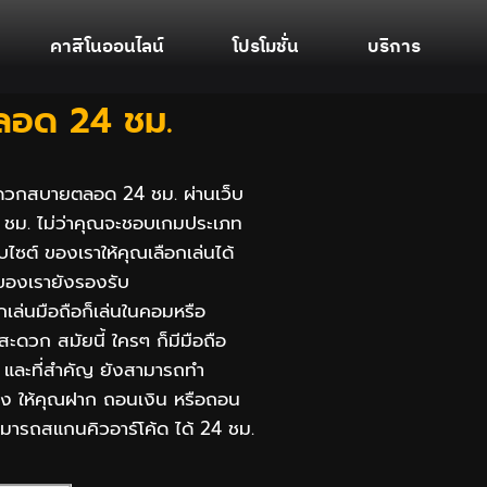
คาสิโนออนไลน์
โปรโมชั่น
บริการ
ตลอด 24 ชม.
สะดวกสบายตลอด 24 ชม. ผ่านเว็บ
4 ชม. ไม่ว่าคุณจะชอบเกมประเภท
บไซต์ ของเราให้คุณเลือกเล่นได้
ต์ของเรายังรองรับ
กเล่นมือถือก็เล่นในคอมหรือ
ี่สะดวก สมัยนี้ ใครๆ ก็มีมือถือ
 และที่สำคัญ ยังสามารถทำ
เอง ให้คุณฝาก ถอนเงิน หรือถอน
ามารถสแกนคิวอาร์โค้ด ได้ 24 ชม.