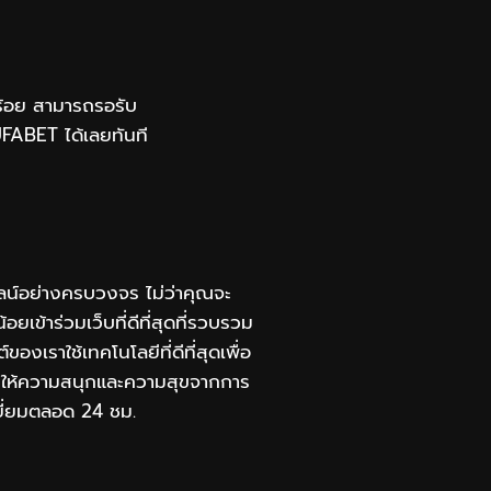
้อย สามารถรอรับ
FABET ได้เลยทันที
ลน์อย่างครบวงจร ไม่ว่าคุณจะ
ข้าร่วมเว็บที่ดีที่สุดที่รวบรวม
องเราใช้เทคโนโลยีที่ดีที่สุดเพื่อ
ยังให้ความสนุกและความสุขจากการ
เยี่ยมตลอด 24 ชม.