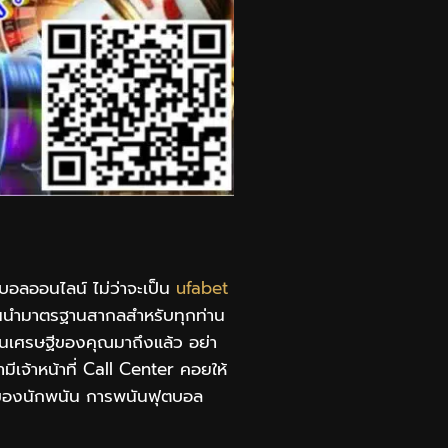
อลออนไลน์ ไม่ว่าจะเป็น
ufabet
ชั้นนำมาตรฐานสากลสำหรับทุกท่าน
เป็นเศรษฐีของคุณมาถึงแล้ว อย่า
รามีเจ้าหน้าที่ Call Center คอยให้
่สุดของนักพนัน การพนันฟุตบอล