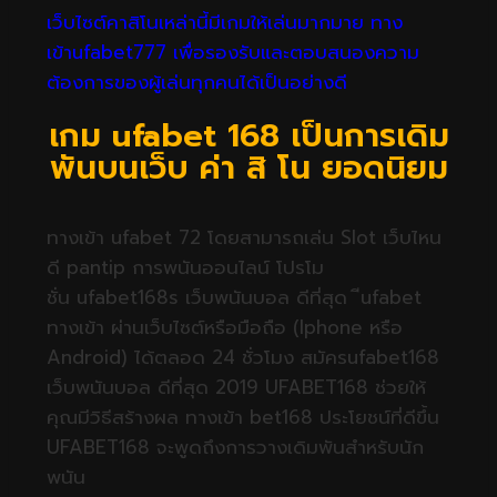
เว็บไซต์คาสิโนเหล่านี้มีเกมให้เล่นมากมาย ทาง
เข้าufabet777 เพื่อรองรับและตอบสนองความ
ต้องการของผู้เล่นทุกคนได้เป็นอย่างดี
เกม ufabet 168 เป็นการเดิม
พันบนเว็บ ค่า สิ โน ยอดนิยม
ทางเข้า ufabet 72 โดยสามารถเล่น Slot เว็บไหน
ดี pantip การพนันออนไลน์ โปรโม
ชั่น
ufabet168s
เว็บพนันบอล ดีที่สุด ีufabet
ทางเข้า ผ่านเว็บไซต์หรือมือถือ (Iphone หรือ
Android) ได้ตลอด 24 ชั่วโมง สมัครufabet168
เว็บพนันบอล ดีที่สุด 2019 UFABET168 ช่วยให้
คุณมีวิธีสร้างผล ทางเข้า bet168 ประโยชน์ที่ดีขึ้น
UFABET168 จะพูดถึงการวางเดิมพันสำหรับนัก
พนัน