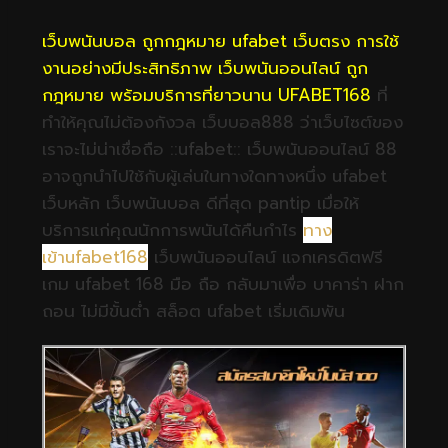
เว็บพนันบอล ถูกกฎหมาย ufabet เว็บตรง
การใช้
งานอย่างมีประสิทธิภาพ เว็บพนันออนไลน์ ถูก
กฎหมาย พร้อมบริการที่ยาวนาน UFABET168
ที่
ทำให้คุณไม่ต้องกังวล เว็บบอล888 ว่าเว็บไซต์ของ
เราจะไม่น่าเชื่อถือ ::ufabet:: เว็บพนันออนไลน์ 88
อาจถูกนำไปใช้กับผู้เล่นในทางใดทางหนึ่ง
ufabet
เว็บหลัก
เว็บพนันบอล ดีที่สุด pantip เมื่อให้
บริการแก่คุณนักการพนันได้คืนกำไร
ทาง
เข้าufabet168
เว็บพนันออนไลน์ แจกเครดิตฟรี
เกม ufabet 168 มือ ถือ กลับมาเพื่อ บาคาร่า ฝาก
ถอน ไม่มีขั้นต่ำ สล็อต ufabet เริ่มเดิมพัน