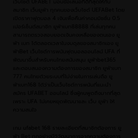
เว็บไซต์ UFABET มอบข้อเสนอที่ดีที่สุดให้กับ
สมาชิก เว็บยูฟ่า ทุกคนของเว็บไซต์ UEFABet โดย
เปิดราคาฟุตบอล 4 เงินเพื่อคืนค่าคอมมิชชั่น 0.5
เปอร์เซ็นต์สมาชิก ยูฟ่าเบท88888 ที่เล่นทุกคน
สามารถตรวจสอบยอดเงินคงเหลือของตนเอง ยู
ฟ่า เบท ได้ตลอดเวลาในงบดุลของสมาชิกเอง ยู
ฟ่าBet เว็บไซต์การพนันฟุตบอลออนไลน์ UFA ที่
พัฒนาขึ้นสำหรับคนไทยสนับสนุน ยูฟ่าbet365
และตอบสนองความต้องการของสมาชิก ยูฟ่าเบท
777 คนไทยด้วยระบบที่ไม่ง่ายในการเล่นถือ ยู
ฟ่าเบท168 ได้ว่าเป็นเว็บไซต์การพนันที่แนะนำ
สมัคร UFABET ออนไลน์ ซึ่งผู้คนพูดถึงมากที่สุด
เพราะ UFA ไม่เคยหยุดพัฒนาและ เว็บ ยูฟ่า ให้
ความสนใจ
เกม ufabet 168
รายละเอียดที่สมาชิกต้องการ ยู
ฟ่า Bet ทุกอย่างมีวิวัฒนาการจากความต้องการ