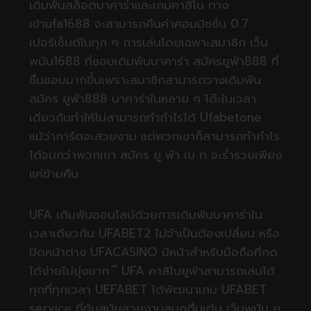
เดิมพันสล็อตบาคาร่าและเกมคาสิโน ทาง
เข้าufa1688 จะสามารถคืนค่าคอมมิชชั่น 0.7
เปอร์เซ็นต์ในทุก ๆ การเล่นโดยเฉพาะสมาชิก เว็บ
พนัน1688 ที่ชอบเดิมพันบาคาร่า สมัครยูฟ่า888 ที่
ชื่นชอบมากขึ้นเพราะสมาชิกสามารถวางเดิมพัน
สมัคร ยูฟ่า888 บาคาร่าในหลาย ๆ โต๊ะในเวลา
เดียวกันทำให้ไม่สามารถทำกำไรได้ Ufabetone
แม้ว่าการ์ดจะสวยงาม แต่พวกเขาก็สามารถทำกำไร
ได้จนกว่าพวกเขา สมัคร ยู ฟ่า เบ ท จะร่ำรวยเพียง
แค่ข้ามคืน
UFA เดิมพันออนไลน์ด้วยการเดิมพันบาคาร่าใน
เวลาเดียวกัน UFABET2 ไม่จำเป็นต้องเปลี่ยน หรือ
ปิดหน้าต่าง UFACASINO มีหน้าสำหรับมือถือที่กด
ได้ง่ายไม่ยุ่งยาก ี UFA คาสิโนยูฟ่าสามารถเล่นได้
ทุกที่ทุกเวลา UEFABET ได้พัฒนาเกม UFABET
service ที่ทันสมัยสวยงามสนุกตื่นเต้น เว็บพนัน ยู