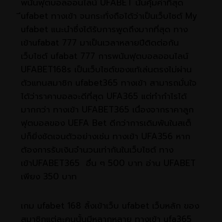
พนันฟุตบอลออนไลน์ UFABET นั้นคุ้มค่าที่สุด
ีufabet ทางเข้า จนกระทั่งถือได้ว่าเป็นเว็บไซต์ My
ufabet แนะนำซึ่งได้รับการพูดถึงมากที่สุด ทาง
เข้าufabat 777 มาเป็นเวลาหลายปีติดต่อกัน
เว็บไซต์ ufabat 777 การพนันฟุตบอลออนไลน์
UFABET168s เป็นเว็บไซต์ของแท้เล่นตรงไม่ผ่าน
ตัวแทนสมาชิก ufabet365 ทางเข้า สามารถมั่นใจ
ได้ว่าราคาบอลจะดีที่สุด UFA365 แต่ทำกำไรได้
มากกว่า ทางเข้า UFABET365 เนื่องจากราคาลูก
ฟุตบอลของ UEFA Bet ดีกว่าการเดิมพันในสเต็
ปก็ยิ่งชัดเจนตัวอย่างเช่น ทางเข้า UFA356 หาก
ต้องการรับเงินจำนวนเท่ากันในเว็บไซต์ ทาง
เข้าUFABET365 อื่น ๆ 500 บาท อ่าน UFABET
เพียง 350 บาท
เกม ufabet 168
ลิ้งเข้าเว็บ
ufabet เว็บหลัก
ของ
สมาชิกแต่ละคนนั้นมีหลากหลาย ทางเข้า ufa365