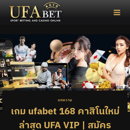
บทความ
เกม ufabet 168 คาสิโนใหม่
ล่าสุด UFA VIP | สมัคร