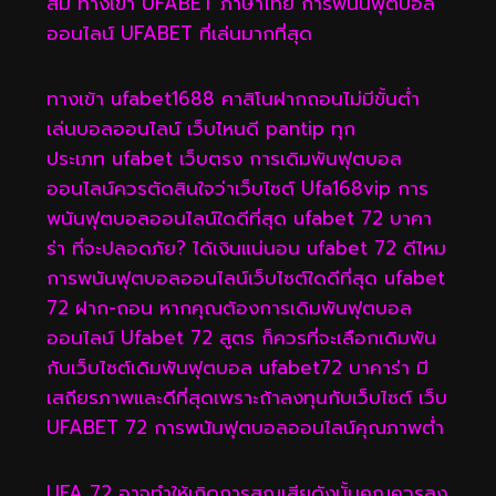
สม ทางเข้า UFABET ภาษาไทย การพนันฟุตบอล
ออนไลน์ UFABET ที่เล่นมากที่สุด
ทางเข้า ufabet1688 คาสิโนฝากถอนไม่มีขั้นต่ำ
เล่นบอลออนไลน์ เว็บไหนดี pantip ทุก
ประเภท ufabet เว็บตรง การเดิมพันฟุตบอล
ออนไลน์ควรตัดสินใจว่าเว็บไซต์ Ufa168vip การ
พนันฟุตบอลออนไลน์ใดดีที่สุด ufabet 72 บาคา
ร่า ที่จะปลอดภัย? ได้เงินแน่นอน ufabet 72 ดีไหม
การพนันฟุตบอลออนไลน์เว็บไซต์ใดดีที่สุด ufabet
72 ฝาก-ถอน หากคุณต้องการเดิมพันฟุตบอล
ออนไลน์ Ufabet 72 สูตร ก็ควรที่จะเลือกเดิมพัน
กับเว็บไซต์เดิมพันฟุตบอล ufabet72 บาคาร่า มี
เสถียรภาพและดีที่สุดเพราะถ้าลงทุนกับเว็บไซต์ เว็บ
UFABET 72 การพนันฟุตบอลออนไลน์คุณภาพต่ำ
UFA 72 อาจทำให้เกิดการสูญเสียดังนั้นคุณควรลง