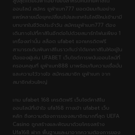
สูงสุดโดยเฉพาะอย่างยิ่งสำหรับคนไทยคาสิโน
ออนไลน์ สมัคร ยูฟ่าเบท777 ยอดนิยมกันอย่าง
แพร่หลายเมื่อยุคเปลี่ยนไปและเทคโนโลยีใหม่เข้ามามี
บทบาทในชีวิตประจำวัน สมัครยูฟ่าเบท777 ต้อง
เดินทางไปที่คาสิโนอีกต่อไปด้วยสมาร์ทโฟนเพียง 1
เครื่องเท่านั้น สล็อต ufabet แจกเครดิตฟรี
สามารถเดิมพันคาสิโนราวกับว่าได้ยกคาสิโนให้อยู่ใน
มือของผู้เล่น UFABET เว็บไซต์การพนันออนไลน์ที่
ครอบคลุมที่ ยูฟ่าเบท888 มาพร้อมกับความเชื่อมั่น
และความไว้วางใจ สมัครสมาชิก ยูฟ่าเบท จาก
สมาชิกส่วนใหญ่
เกม ufabet 168
เครดิตฟรี เว็บไซต์คาสิโน
ออนไลน์ที่เข้าใจ ufa168 ทางเข้า
ufabet เว็บ
หลัก
ถึงความต้องการของสมาชิกมากที่สุด UEFA
Casino ถูกสร้างและพัฒนาด้วยโครงสร้าง
Ufa168 ฝาก พื้นฐานและมาจากความต้องการของ