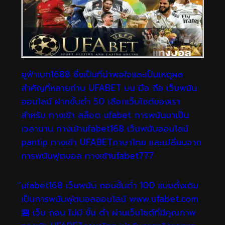
ยูฟ่าเบท1688 ซึ่งเป็นที่น่าพอใจและเป็นเหตุผล
สำคัญที่หลายท่าน UFABET บน มือ ถือ เว็บพนัน
ออนไลน์ ฝากขั้นต่ำ 50 เลือกเว็บไซต์ของเรา
สำหรับ ทางเข้า สล็อต ufabet การพนันมาเป็น
เวลานาน ทางเข้าufabet168 เว็บพนันออนไลน์
pantip ทางเข้า UFABETภาษาไทย และเปลี่ยนจาก
การพนันฟุตบอล ทางเข้าufabet777
ีufabet168 เว็บพนัน ถอนขั้นต่ำ 100 แบบดั้งเดิม
เป็นการพนันฟุตบอลออนไลน์ www.ufabet.com
🏪 เว็บ ถอน ไม่มี ขั้น ต่ํา ผ่านเว็บไซต์ที่มีคุณภาพ