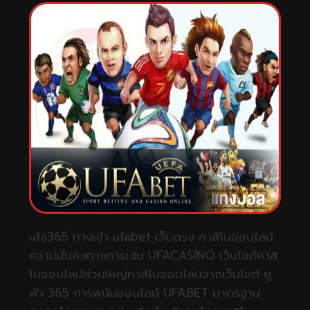
ufa365 ทางเข้า
ufabet เว็บตรง
คาสิโนออนไลน์
ความมั่นคงทางการเงิน UFACASINO เว็บไซต์คาสิ
โนออนไลน์ส่วนใหญ่คาสิโนออนไลน์จากเว็บไซต์ ยู
ฟ่า 365 การพนันออนไลน์ UFABET มาตรฐาน