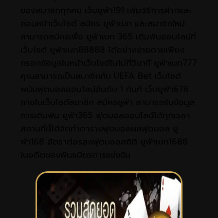
ของสมาชิกทุกคน เว็บยูฟ่า191 เพิ่มวิธีการฝากและ
ถอนหน้าเว็บไซต์ สมัคร ยูฟ่าเบท และสมาชิกใหม่
สามารถสมัครเพื่อ ยูฟ่าเบท 365 เดิมพันออนไลน์ที่
เว็บไซต์ ยูฟ่าเบท88888 ได้อย่างง่ายดายเพียง
กรอกข้อมูลในหน้าเว็บไซต์ในไม่กี่วินาที ยูฟ่าเบท777
คุณสามารถเป็นสมาชิกกับ UEFA Bet เว็บไซต์
พนันฟุตบอลออนไลน์อันดับ 1 ทันที เว็บยูฟ่า678
ภายในเว็บไซต์สมาชิก สมัครยูฟ่า สามารถรับข้อมูล
การเดิมพัน ยูฟ่า365 ฟุตบอลออนไลน์ได้ทุกเวลา
สถานที่นี้ได้จัดทำตารางฟุตบอลผลฟุตบอล ยู
ฟ่า168 อัตราต่อรองฟุตบอลสถิติ ยูฟ่าเบท1688
ในอดีตของพันธมิตรการแข่งขัน